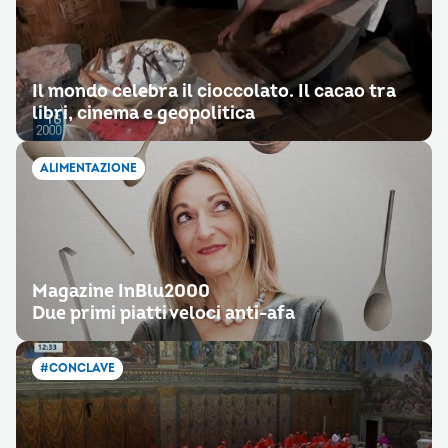
Il mondo celebra il cioccolato. Il cacao tra
libri, cinema e geopolitica
ALIMENTAZIONE
Magazine InBlu2000
Due primi piatti veloci anti-afa
#CONCLAVE