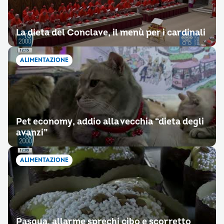
La dieta del Conclave, il menù per i cardinali
ALIMENTAZIONE
Pet economy, addio alla vecchia “dieta degli
avanzi”
ALIMENTAZIONE
Pasqua, allarme sprechi cibo e scorretto